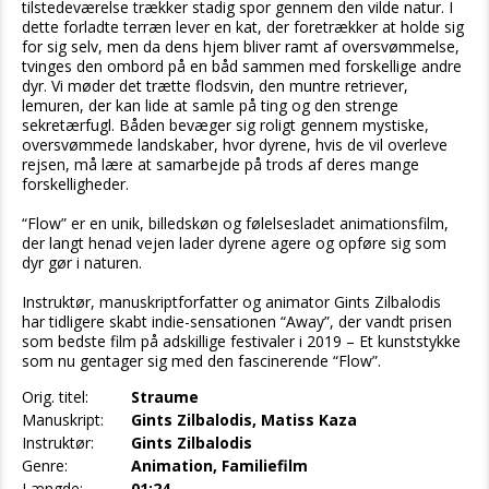
tilstedeværelse trækker stadig spor gennem den vilde natur. I
dette forladte terræn lever en kat, der foretrækker at holde sig
for sig selv, men da dens hjem bliver ramt af oversvømmelse,
tvinges den ombord på en båd sammen med forskellige andre
dyr. Vi møder det trætte flodsvin, den muntre retriever,
lemuren, der kan lide at samle på ting og den strenge
sekretærfugl. Båden bevæger sig roligt gennem mystiske,
oversvømmede landskaber, hvor dyrene, hvis de vil overleve
rejsen, må lære at samarbejde på trods af deres mange
forskelligheder.
“Flow” er en unik, billedskøn og følelsesladet animationsfilm,
der langt henad vejen lader dyrene agere og opføre sig som
dyr gør i naturen.
Instruktør, manuskriptforfatter og animator Gints Zilbalodis
har tidligere skabt indie-sensationen “Away”, der vandt prisen
som bedste film på adskillige festivaler i 2019 – Et kunststykke
som nu gentager sig med den fascinerende “Flow”.
Orig. titel:
Straume
Manuskript:
Gints Zilbalodis, Matiss Kaza
Instruktør:
Gints Zilbalodis
Genre:
Animation, Familiefilm
Længde:
01:24