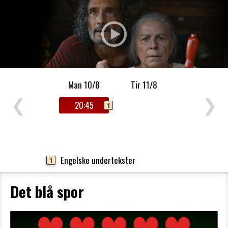
Man 10/8
Tir 11/8
❮
❯
20:45
1
Engelske undertekster
1
Det blå spor