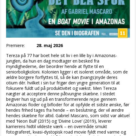
Premiere:
28. maj 2026
Tereza på 77 har boet hele sit liv i en lille by i Amazonas-
junglen, da hun en dag modtager en besked fra
myndighederne, der beordrer hende at flytte til en
seniorboligkoloni. Kolonien ligger i et isoleret område, som de
ældre borgere forflyttes til, så de kan (tvangs)nyde deres
otium dér. hvilket i sin tur frigør den yngre generation til at
fokusere fuldt ud på produktivitet og vækst. Men Tereza
nægter at acceptere denne påtvungne skæbne. I stedet
begiver hun sig ud på en transformerende rejse gennem
Amazonas floder og bifloder for at opfylde et sidste ønske, før
hendes frihed tages fra hende – en beslutning, der vil ændre
hendes skæbne for altid. Gabriel Mascaro, som sidst var aktuel
med ’Neon Bull’ (2015) og ’Divine Love’ (2019), leverer
karrierens hidtil vildeste værk – en overmåde smukt
fotograferet, kvasi-dystopisk road movie fyldt med varme og