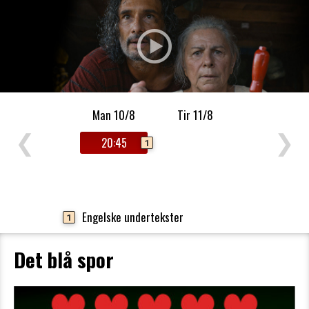
Man 10/8
Tir 11/8
❮
❯
20:45
1
Engelske undertekster
1
Det blå spor