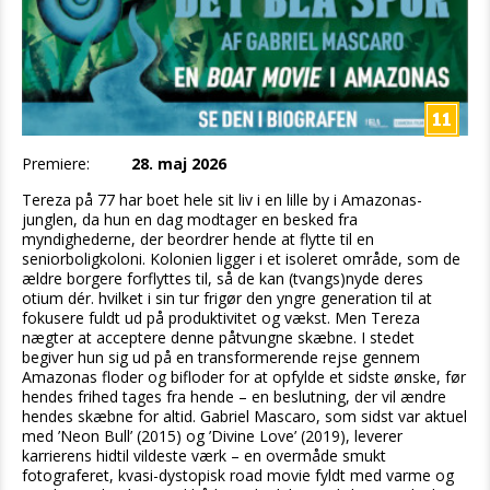
Premiere:
28. maj 2026
Tereza på 77 har boet hele sit liv i en lille by i Amazonas-
junglen, da hun en dag modtager en besked fra
myndighederne, der beordrer hende at flytte til en
seniorboligkoloni. Kolonien ligger i et isoleret område, som de
ældre borgere forflyttes til, så de kan (tvangs)nyde deres
otium dér. hvilket i sin tur frigør den yngre generation til at
fokusere fuldt ud på produktivitet og vækst. Men Tereza
nægter at acceptere denne påtvungne skæbne. I stedet
begiver hun sig ud på en transformerende rejse gennem
Amazonas floder og bifloder for at opfylde et sidste ønske, før
hendes frihed tages fra hende – en beslutning, der vil ændre
hendes skæbne for altid. Gabriel Mascaro, som sidst var aktuel
med ’Neon Bull’ (2015) og ’Divine Love’ (2019), leverer
karrierens hidtil vildeste værk – en overmåde smukt
fotograferet, kvasi-dystopisk road movie fyldt med varme og