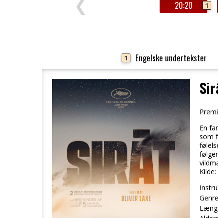
❮
20:20
1
Engelske undertekster
1
Sir
Premi
En fa
som f
følel
følge
vildm
Kilde
Instru
Genre
Læng