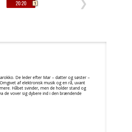
❯
20:20
1
arokko. De leder efter Mar – datter og søster –
 Omgivet af elektronisk musik og en rå, uvant
ærmere. Håbet svinder, men de holder stand og
 Da de vover sig dybere ind i den brændende