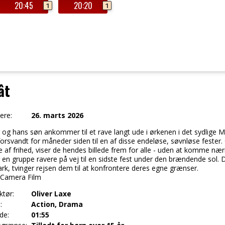
20:45
20:20
1
1
ât
ere:
26. marts 2026
r og hans søn ankommer til et rave langt ude i ørkenen i det sydlige M
orsvandt for måneder siden til en af disse endeløse, søvnløse fester.
se af frihed, viser de hendes billede frem for alle - uden at komme n
r en gruppe ravere på vej til en sidste fest under den brændende sol.
ark, tvinger rejsen dem til at konfrontere deres egne grænser.
: Camera Film
ktør:
Oliver Laxe
:
Action, Drama
de:
01:55