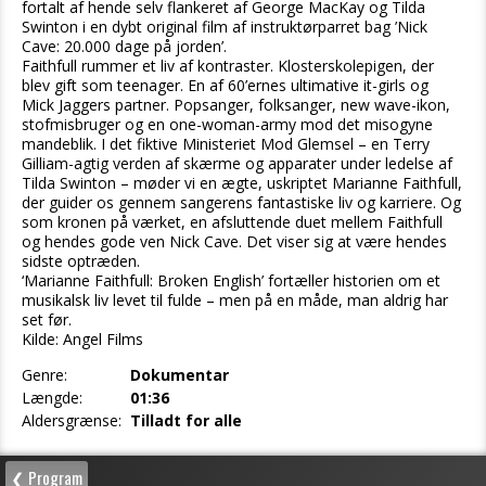
fortalt af hende selv flankeret af George MacKay og Tilda
Swinton i en dybt original film af instruktørparret bag ’Nick
Cave: 20.000 dage på jorden’.
Faithfull rummer et liv af kontraster. Klosterskolepigen, der
blev gift som teenager. En af 60’ernes ultimative it-girls og
Mick Jaggers partner. Popsanger, folksanger, new wave-ikon,
stofmisbruger og en one-woman-army mod det misogyne
mandeblik. I det fiktive Ministeriet Mod Glemsel – en Terry
Gilliam-agtig verden af skærme og apparater under ledelse af
Tilda Swinton – møder vi en ægte, uskriptet Marianne Faithfull,
der guider os gennem sangerens fantastiske liv og karriere. Og
som kronen på værket, en afsluttende duet mellem Faithfull
og hendes gode ven Nick Cave. Det viser sig at være hendes
sidste optræden.
‘Marianne Faithfull: Broken English’ fortæller historien om et
musikalsk liv levet til fulde – men på en måde, man aldrig har
set før.
Kilde: Angel Films
Genre:
Dokumentar
Længde:
01:36
Aldersgrænse:
Tilladt for alle
❮ Program