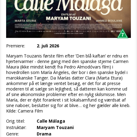
Premiere:
2. juli 2026
Maryam Touzanis første film efter ’Den blå kaftan’ er ndnu en
hjertervarmer - denne gang med den spanske stjerne Carmen
Maura (ikke mindst kendt fra Pedro Almodóvars film) i
hovedrollen som María Ángeles, der bor i den spanske bydel i
marokkanske Tanger. Da Marías datter Clara (Marta Etura)
ankommer på et længe ventet besøg, er det for at presse
moderen til at sælge sin lejlighed, så datteren kan komme ud
af sine økonomiske problemer efter en nylig skilsmisse. Men
María, der er dybt forankret i sit lokalsamfund og værdsat af
sine naboer, beslutter sig for at blive… og her gælder alle kneb.
Kilde: Camera Film
Orig. titel:
Calle Málaga
Instruktør:
Maryam Touzani
Genre:
Drama