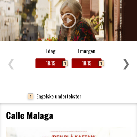
I dag
I morgen
❮
❯
18:15
18:15
1
1
Engelske undertekster
1
Calle Malaga