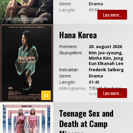
Genre:
Drama
Længde:
01:55
Hana Korea
Premiere:
20. august 2026
Skuespillere:
Kim Joo-ryoung,
Minha Kim, Jong
Eun Elkanah Lee
Instruktør:
Frederik Sølberg
Genre:
Drama
Længde:
01:45
Aldersgrænse:
Tilladt for børn
over 11 år
Teenage Sex and
Death at Camp