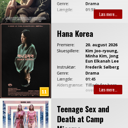
Genre:
Drama
Længde:
01:55
Hana Korea
Premiere:
20. august 2026
Skuespillere:
Kim Joo-ryoung,
Minha Kim, Jong
Eun Elkanah Lee
Instruktør:
Frederik Sølberg
Genre:
Drama
Længde:
01:45
Aldersgrænse:
Tilladt for børn
over 11 år
Teenage Sex and
Death at Camp