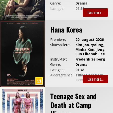
Genre:
Drama
Længde:
01:55
Hana Korea
Premiere:
20. august 2026
Skuespillere:
Kim Joo-ryoung,
Minha Kim, Jong
Eun Elkanah Lee
Instruktør:
Frederik Sølberg
Genre:
Drama
Længde:
01:45
Aldersgrænse:
Tilladt for børn
over 11 år
Teenage Sex and
Death at Camp