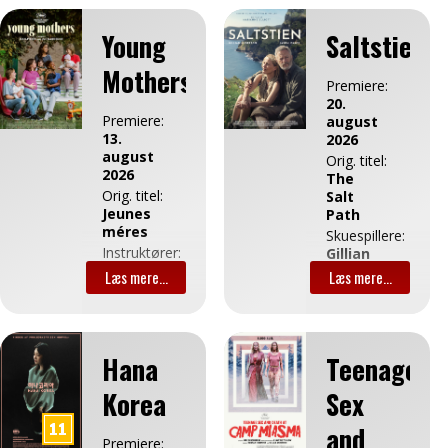
Young
Saltstien
Mothers
Premiere:
20.
Premiere:
august
13.
2026
august
Orig. titel:
2026
The
Orig. titel:
Salt
Jeunes
Path
méres
Skuespillere:
Instruktører:
Gillian
Jean-
Anderson,
Pierre
Jason
Dardenne,
Isaacs,
Luc
Denis
Dardenne
Lill
Hana
Teenage
Længde:
Instruktør:
01:45
Marianne
Korea
Sex
Elliott
Genre:
and
Drama
Premiere: