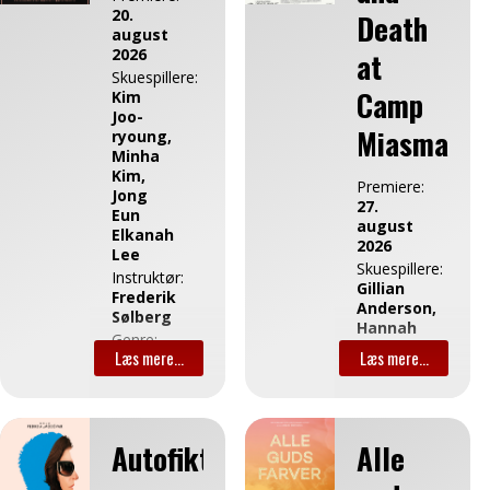
Længde:
20.
Death
01:55
august
2026
at
Skuespillere:
Camp
Kim
Joo-
Miasma
ryoung,
Minha
Kim,
Premiere:
Jong
27.
Eun
august
Elkanah
2026
Lee
Skuespillere:
Instruktør:
Gillian
Frederik
Anderson,
Sølberg
Hannah
Genre:
Einbinder,
Drama
Patrick
Længde:
Fischler
01:45
Instruktør:
Aldersgrænse:
Jane
Tilladt
Autofiktion
Alle
Schoenbrun
for
Genre:
børn