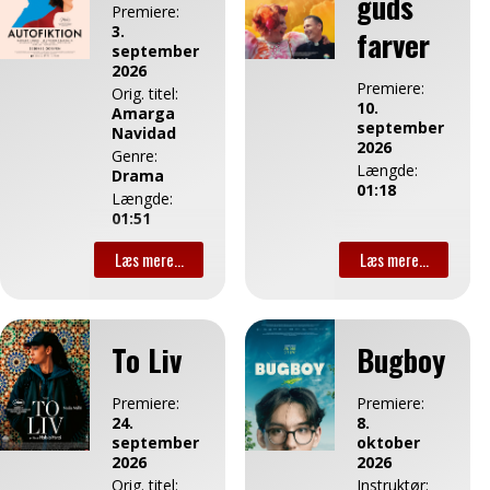
guds
Horror
Premiere:
over
Længde:
3.
farver
11 år
01:46
september
2026
Premiere:
Orig. titel:
10.
Amarga
september
Navidad
2026
Genre:
Længde:
Drama
01:18
Længde:
01:51
To Liv
Bugboy
Premiere:
Premiere:
24.
8.
september
oktober
2026
2026
Orig. titel:
Instruktør: