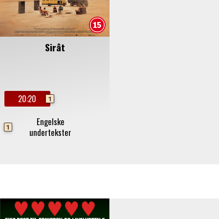
Sirât
20:20
1
Engelske
1
undertekster