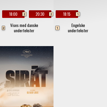
18:00
20:30
18:15
2
2
1
Vises med danske
Engelske
2
1
undertekster
undertekster