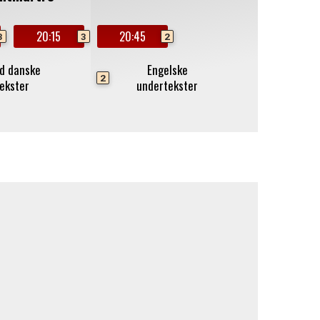
20:15
20:45
3
3
2
d danske
Engelske
2
ekster
undertekster