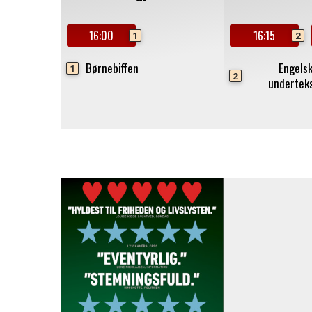
16:00
16:15
1
2
Børnebiffen
Engels
1
2
undertek