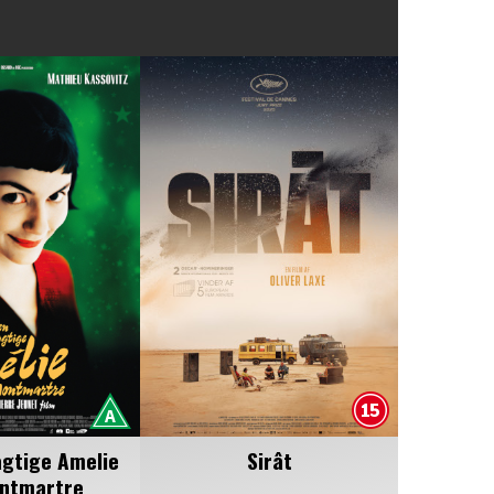
agtige Amelie
Sirât
ontmartre