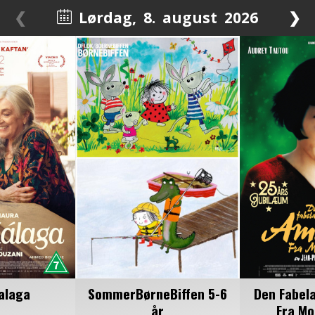
❮
Lørdag
,
8.
august
2026
❯
August 2026
Man
Tirs
Ons
Tors
Fre
Lør
Søn
27
28
29
30
31
1
2
3
4
5
6
7
8
9
10
11
12
13
14
15
16
17
18
19
20
21
22
23
24
25
26
27
28
29
30
31
1
2
3
4
5
6
alaga
SommerBørneBiffen 5-6
Den Fabel
år
Fra M