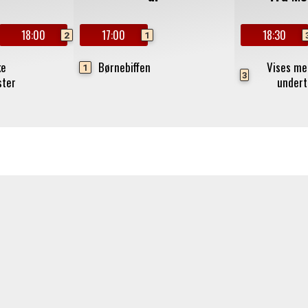
18:00
17:00
18:30
2
1
ke
Børnebiffen
Vises me
1
3
ster
undert