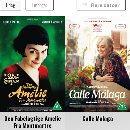
I dag
I morgen
Flere datoer
Tir 11/08
Ons 12/08
August 2026
Man
Tirs
Ons
Tors
Fre
Lør
Søn
27
28
29
30
31
1
2
3
4
5
6
7
8
9
10
11
12
13
14
15
16
17
18
19
20
21
22
23
24
25
26
27
28
29
30
31
1
2
3
4
5
6
Den Fabelagtige Amelie
Calle Malaga
Fra Montmartre