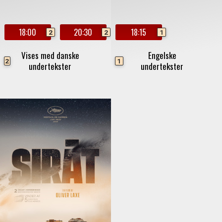
18:00
20:30
18:15
2
2
1
Vises med danske
Engelske
2
1
undertekster
undertekster